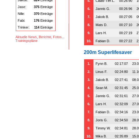
Jakob:
824
Einträge
5.
Claas-Tim L.
00:26:90
1
Jase:
375
Einträge
6.
Jannis G.
00:26:96
2
Nille:
370
Einträge
7.
Jakob B.
00:27:05
0
Fabi:
176
Einträge
8.
Mats D.
00:27:10
2
Trinker:
114
Einträge
9.
Lars H.
00:27:19
2
Aktuelle News, Berichte, Fotos...
Trainingspläne
10.
Fabian D.
00:27:22
2
200m Superlifesaver
1.
Fynn B.
02:17:07
23.0
2.
Linus F.
02:24:80
11.1
3.
Jakob B.
02:27:41
08.0
4.
Sean M.
02:31:45
25.0
5.
Jannis G.
02:31:61
27.0
6.
Lars H.
02:32:09
27.0
7.
Fabian D.
02:34:16
23.0
8.
Joris G.
02:34:50
28.0
9.
Timmy W.
02:34:81
28.0
10.
Mika B.
02:35:89
15.0