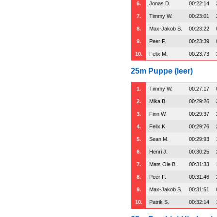
6.
Jonas D.
00:22:14
7.
Timmy W.
00:23:01
8.
Max-Jakob S.
00:23:22
9.
Peer F.
00:23:39
10.
Felix M.
00:23:73
25m Puppe (leer)
1.
Timmy W.
00:27:17
2.
Mika B.
00:29:26
3.
Finn W.
00:29:37
4.
Felix K.
00:29:76
5.
Sean M.
00:29:93
6.
Henri J.
00:30:25
7.
Mats Ole B.
00:31:33
8.
Peer F.
00:31:46
9.
Max-Jakob S.
00:31:51
10.
Patrik S.
00:32:14