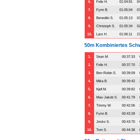
6.
Felix H.
01:04:81
0
7.
Fynn B.
01:05:04
0
8.
Benedikt S.
01:05:13
0
9.
Christoph S.
01:05:34
0
10.
Lars H.
01:06:11
2
50m Kombiniertes Sc
1.
Sean M.
00:37:33
2.
Felix H.
00:37:70
3.
Ben-Robin S.
00:39:09
4.
Mika B.
00:39:42
5.
Kjell M.
00:39:82
6.
Max-Jakob S.
00:41:79
7.
Timmy W.
00:42:06
8.
Fynn B.
00:43:28
9.
Jesko S.
00:43:70
10.
Tom S.
00:44:38