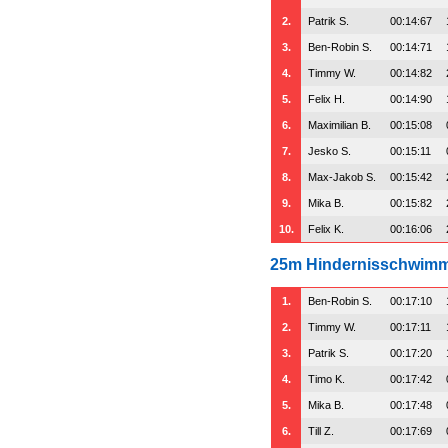
2.
Patrik S.
00:14:67
3.
Ben-Robin S.
00:14:71
4.
Timmy W.
00:14:82
5.
Felix H.
00:14:90
6.
Maximilian B.
00:15:08
7.
Jesko S.
00:15:11
8.
Max-Jakob S.
00:15:42
9.
Mika B.
00:15:82
10.
Felix K.
00:16:06
25m Hindernisschwim
1.
Ben-Robin S.
00:17:10
2.
Timmy W.
00:17:11
3.
Patrik S.
00:17:20
4.
Timo K.
00:17:42
5.
Mika B.
00:17:48
6.
Till Z.
00:17:69