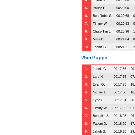
5.
Philipp P.
00:20:00
1
6.
Ben-Robin S.
00:20:68
0
7.
Timmy W.
00:20:83
0
8.
Claas-Tim L.
00:20:96
1
9.
Mats D.
00:21:04
0
10.
Jannis G.
00:21:21
2
25m Puppe
1.
Jannis G.
00:17:56
20
2.
Lars H.
00:17:75
07
3.
Evan G.
00:17:75
16
4.
Nicolai J.
00:17:80
16
5.
Fynn B.
00:17:91
20
6.
Timmy W.
00:17:92
01
7.
Benedikt S.
00:18:08
26
8.
Fabian D.
00:18:20
17
9.
Jakob B.
00:18:28
29