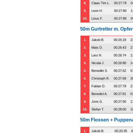
8.
Claas-Tim L.
00:27:78
0
9.
Leon H.
00:27:80
1
10.
Linus F.
00:27:85
0
50m Gurtretter m. Opfer
1.
Jakob B.
00:25:18
2
2.
Mats D.
00:26:43
2
3.
Lars H.
00:26:74
1
4.
Nicolai J.
00:26:80
1
5.
Benedikt S.
00:27:62
0
6.
Christoph R.
00:27:69
2
7.
Fabian D.
00:27:79
2
8.
Benedict A.
00:27:81
0
9.
Joris G.
00:27:90
1
10.
Stefan T.
00:28:00
1
50m Flossen + Puppe
1.
Jakob B.
00:20:35
0