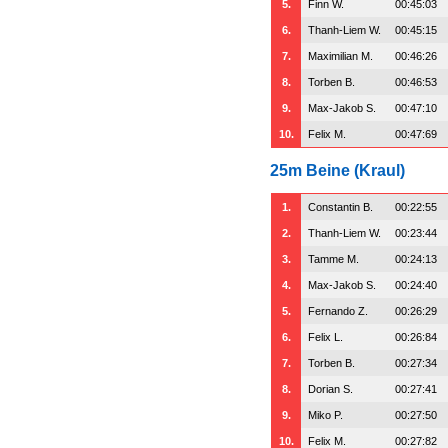
5.
Finn W.
00:45:03
6.
Thanh-Liem W.
00:45:15
7.
Maximilian M.
00:46:26
8.
Torben B.
00:46:53
9.
Max-Jakob S.
00:47:10
10.
Felix M.
00:47:69
25m Beine (Kraul)
1.
Constantin B.
00:22:55
2.
Thanh-Liem W.
00:23:44
3.
Tamme M.
00:24:13
4.
Max-Jakob S.
00:24:40
5.
Fernando Z.
00:26:29
6.
Felix L.
00:26:84
7.
Torben B.
00:27:34
8.
Dorian S.
00:27:41
9.
Miko P.
00:27:50
10.
Felix M.
00:27:82