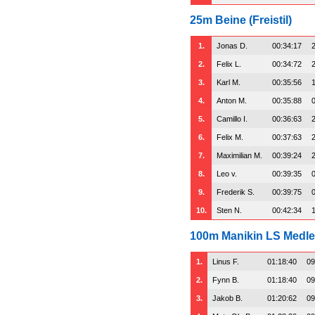
25m Beine (Freistil)
1.
Jonas D.
00:34:17
2.
Felix L.
00:34:72
3.
Karl M.
00:35:56
4.
Anton M.
00:35:88
5.
Camillo I.
00:36:63
6.
Felix M.
00:37:63
7.
Maximilian M.
00:39:24
8.
Leo v.
00:39:35
9.
Frederik S.
00:39:75
10.
Sten N.
00:42:34
100m Manikin LS Medl
1.
Linus F.
01:18:40
09
2.
Fynn B.
01:18:40
09
3.
Jakob B.
01:20:62
09