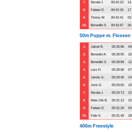
7.
Nicolai J.
00:42:10
13
8.
Fabian D.
00:42:26
17
9.
Timmy W.
00:42:41
03
10.
Benedikt S.
00:42:67
26
50m Puppe m. Flossen
1.
Jakob B.
00:26:86
09
2.
Benedict A.
00:28:55
20
3.
Benedikt S.
00:28:89
12
4.
Lars H.
00:28:90
07
5.
Jannis G.
00:29:40
24
6.
Joris G.
00:29:65
10
7.
Nicolai J.
00:29:73
22
8.
Mats Ole B.
00:31:12
22
9.
Fabian D.
00:31:20
03
10.
Felix K.
00:31:45
29
400m Freestyle