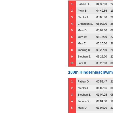
1.
Fabian D.
04:30:00
2
2.
Fynn B.
04:49:86
1
3.
Nicolai J.
05:00:00
2
4.
Christoph S.
05:02:00
2
5.
Mats D.
05:09:00
0
6.
Jörn W.
05:14:00
2
7.
Max E.
05:20:00
2
8.
Janning D.
05:25:00
2
9.
Stephan E.
05:26:00
2
10.
Lars H.
05:26:00
0
100m Hindernisschwi
1.
Fabian D.
00:59:47
2
2.
Nicolai J.
01:02:06
0
3.
Stephan E.
01:04:25
0
4.
Jannis G.
01:04:38
1
5.
Mats D.
01:04:70
2