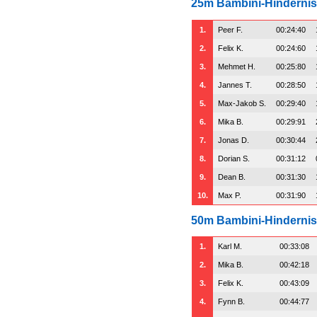
25m Bambini-Hindernis
1.
Peer F.
00:24:40
2.
Felix K.
00:24:60
3.
Mehmet H.
00:25:80
4.
Jannes T.
00:28:50
5.
Max-Jakob S.
00:29:40
6.
Mika B.
00:29:91
7.
Jonas D.
00:30:44
8.
Dorian S.
00:31:12
9.
Dean B.
00:31:30
10.
Max P.
00:31:90
50m Bambini-Hindernis
1.
Karl M.
00:33:08
2.
Mika B.
00:42:18
3.
Felix K.
00:43:09
4.
Fynn B.
00:44:77