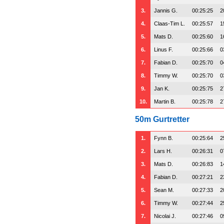
3.
Jannis G.
00:25:25
2
4.
Claas-Tim L.
00:25:57
1
5.
Mats D.
00:25:60
1
6.
Linus F.
00:25:66
0
7.
Fabian D.
00:25:70
0
8.
Timmy W.
00:25:70
0
9.
Jan K.
00:25:75
2
10.
Martin B.
00:25:78
2
50m Gurtretter
1.
Fynn B.
00:25:64
2
2.
Lars H.
00:26:31
0
3.
Mats D.
00:26:83
1
4.
Fabian D.
00:27:21
2
5.
Sean M.
00:27:33
2
6.
Timmy W.
00:27:44
2
7.
Nicolai J.
00:27:46
0