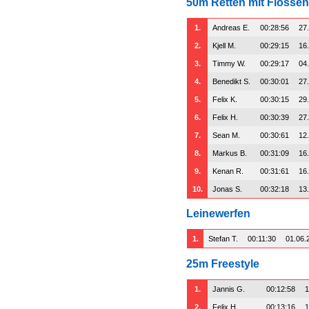
50m Retten mit Flossen
1.
Andreas E.
00:28:56
27
2.
Kjell M.
00:29:15
16
3.
Timmy W.
00:29:17
04
4.
Benedikt S.
00:30:01
27
5.
Felix K.
00:30:15
29
6.
Felix H.
00:30:39
27
7.
Sean M.
00:30:61
12
8.
Markus B.
00:31:09
16
9.
Kenan R.
00:31:61
16
10.
Jonas S.
00:32:18
13
Leinewerfen
1.
Stefan T.
00:11:30
01.06.
25m Freestyle
1.
Jannis G.
00:12:58
1
2.
Felix H.
00:13:16
1