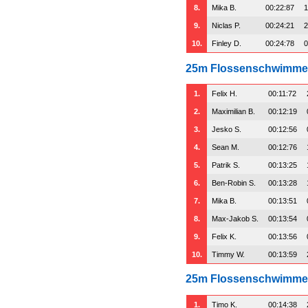
8.
Mika B.
00:22:87
1
9.
Niclas P.
00:24:21
2
10.
Finley D.
00:24:78
0
25m Flossenschwimm
1.
Felix H.
00:11:72
2.
Maximilian B.
00:12:19
3.
Jesko S.
00:12:56
4.
Sean M.
00:12:76
5.
Patrik S.
00:13:25
6.
Ben-Robin S.
00:13:28
7.
Mika B.
00:13:51
8.
Max-Jakob S.
00:13:54
9.
Felix K.
00:13:56
10.
Timmy W.
00:13:59
25m Flossenschwimmen
1.
Timo K.
00:14:38