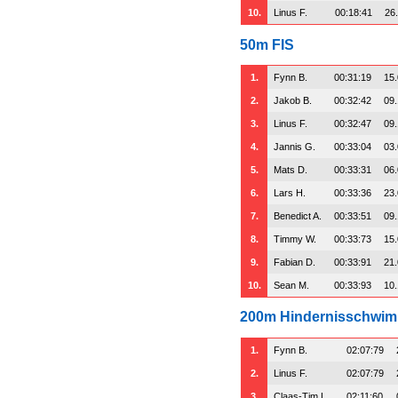
10.
Linus F.
00:18:41
26
50m FIS
1.
Fynn B.
00:31:19
15
2.
Jakob B.
00:32:42
09
3.
Linus F.
00:32:47
09
4.
Jannis G.
00:33:04
03
5.
Mats D.
00:33:31
06
6.
Lars H.
00:33:36
23
7.
Benedict A.
00:33:51
09
8.
Timmy W.
00:33:73
15
9.
Fabian D.
00:33:91
21
10.
Sean M.
00:33:93
10
200m Hindernisschwi
1.
Fynn B.
02:07:79
2.
Linus F.
02:07:79
3.
Claas-Tim L.
02:11:60