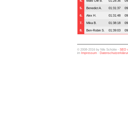
4.
Mats Ole B.
01:28:36
09
5.
Benedict A.
01:31:37
09
6.
Alex H.
01:31:48
09
7.
Mika B.
01:38:18
09
8.
Ben-Robin S.
01:39:03
09
© 2008-2016 by Nils Schütte -
SEO 
im
Impressum
-
Datenschutzerkläru