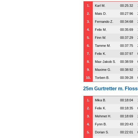
1.
Karl M.
00:25:32
2.
Mats D.
00:27:96
3.
Fernando Z.
00:34:68
4.
Felix M.
00:35:69
5.
Finn W.
00:37:29
6.
Tamme M.
00:37:75
7.
Felix K.
00:37:97
8.
Max-Jakob S.
00:38:59
9.
Maxime G.
00:38:92
10.
Torben B.
00:39:28
25m Gurtretter m. Flos
1.
Mika B.
00:18:04
2.
Felix K.
00:18:35
3.
Mehmet H.
00:18:69
4.
Fynn B.
00:20:43
5.
Dorian S.
00:22:01