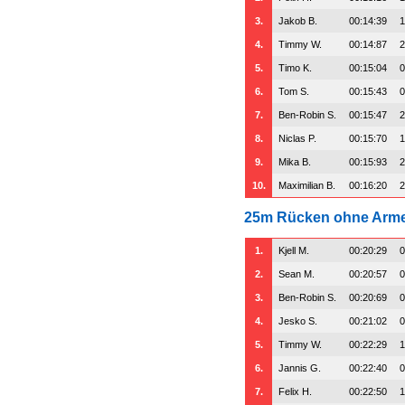
3.
Jakob B.
00:14:39
1
4.
Timmy W.
00:14:87
2
5.
Timo K.
00:15:04
0
6.
Tom S.
00:15:43
0
7.
Ben-Robin S.
00:15:47
2
8.
Niclas P.
00:15:70
1
9.
Mika B.
00:15:93
2
10.
Maximilian B.
00:16:20
2
25m Rücken ohne Arm
1.
Kjell M.
00:20:29
0
2.
Sean M.
00:20:57
0
3.
Ben-Robin S.
00:20:69
0
4.
Jesko S.
00:21:02
0
5.
Timmy W.
00:22:29
1
6.
Jannis G.
00:22:40
0
7.
Felix H.
00:22:50
1