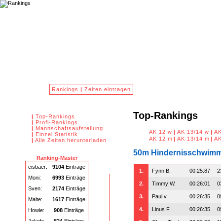
Hallo Gast -
Login
Rankings
|
Zeiten eintragen
Top-Rankings
|
Top-Rankings
|
Profi-Rankings
|
Mannschaftsaufstellung
AK 12 w
|
AK 13/14 w
|
AK
|
Einzel Statistik
AK 12 m
|
AK 13/14 m
|
AK
|
Alle Zeiten herunterladen
50m Hindernisschwim
Ranking-Master
eisbaer:
9104
Einträge
1.
Fynn B.
00:25:87
2
Moni:
6993
Einträge
2.
Timmy W.
00:26:01
0
Sven:
2174
Einträge
3.
Paul v.
00:26:35
0
Malte:
1617
Einträge
4.
Linus F.
00:26:35
0
Howie:
908
Einträge