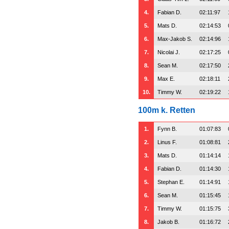
4.
Fabian D.
02:11:97
5.
Mats D.
02:14:53
6.
Max-Jakob S.
02:14:96
7.
Nicolai J.
02:17:25
8.
Sean M.
02:17:50
9.
Max E.
02:18:11
10.
Timmy W.
02:19:22
100m k. Retten
1.
Fynn B.
01:07:83
2.
Linus F.
01:08:81
3.
Mats D.
01:14:14
4.
Fabian D.
01:14:30
5.
Stephan E.
01:14:91
6.
Sean M.
01:15:45
7.
Timmy W.
01:15:75
8.
Jakob B.
01:16:72