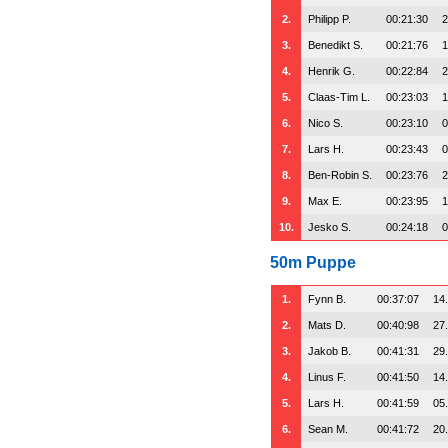
2.
Philipp P.
00:21:30
2
3.
Benedikt S.
00:21:76
1
4.
Henrik G.
00:22:84
2
5.
Claas-Tim L.
00:23:03
1
6.
Nico S.
00:23:10
0
7.
Lars H.
00:23:43
0
8.
Ben-Robin S.
00:23:76
2
9.
Max E.
00:23:95
1
10.
Jesko S.
00:24:18
0
50m Puppe
1.
Fynn B.
00:37:07
14
2.
Mats D.
00:40:98
27
3.
Jakob B.
00:41:31
29
4.
Linus F.
00:41:50
14
5.
Lars H.
00:41:59
05
6.
Sean M.
00:41:72
20