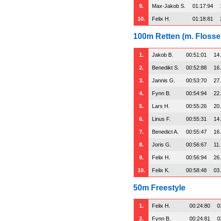
9.
Max-Jakob S.
01:17:94
10.
Felix H.
01:18:81
100m Retten (m. Flosse
1.
Jakob B.
00:51:01
14
2.
Benedikt S.
00:52:88
16
3.
Jannis G.
00:53:70
27
4.
Fynn B.
00:54:94
22
5.
Lars H.
00:55:26
20
6.
Linus F.
00:55:31
14
7.
Benedict A.
00:55:47
16
8.
Joris G.
00:56:67
11
9.
Felix H.
00:56:94
26
10.
Felix K.
00:58:48
03
50m Freestyle
1.
Felix H.
00:24:80
0
2.
Fynn B.
00:24:81
0