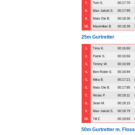
7.
Tom S.
00:17:70
8.
Max-Jakob S.
00:17:89
9.
Mats Ole B.
00:18:30
10.
Maximilian B.
00:18:39
25m Gurtretter
1.
Timo K.
00:16:60
2.
Patrik S.
00:16:60
3.
Timmy W.
00:16:69
4.
Ben-Robin S.
00:16:84
5.
Mika B.
00:17:21
6.
Mats Ole B.
00:17:85
7.
Niclas P.
00:18:11
8.
Sean M.
00:18:15
9.
Max-Jakob S.
00:18:79
10.
Till Z.
00:18:83
50m Gurtretter m. Flos