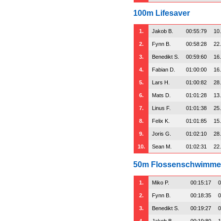
100m Lifesaver
1.
Jakob B.
00:55:79
10
2.
Fynn B.
00:58:28
22
3.
Benedikt S.
00:59:60
16
4.
Fabian D.
01:00:00
16
5.
Lars H.
01:00:82
28
6.
Mats D.
01:01:28
13
7.
Linus F.
01:01:38
25
8.
Felix K.
01:01:85
15
9.
Joris G.
01:02:10
28
10.
Sean M.
01:02:31
22
50m Flossenschwimm
1.
Miko P.
00:15:17
0
2.
Fynn B.
00:18:35
0
3.
Benedikt S.
00:19:27
0
4.
Jakob B.
00:19:80
1